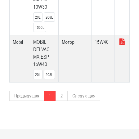
10W30
20L
208L
1000L
Mobil
MOBIL
Мотор
15W40
DELVAC
MX ESP
15W40
20L
208L
Предыдущая
1
2
Следующая