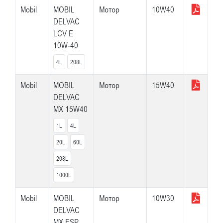
Mobil
MOBIL
Мотор
10W40
DELVAC
LCV E
10W-40
4L
208L
Mobil
MOBIL
Мотор
15W40
DELVAC
MX 15W40
1L
4L
20L
60L
208L
1000L
Mobil
MOBIL
Мотор
10W30
DELVAC
MX ESP