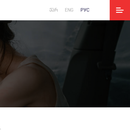
ᲥᲐᲠ
ENG
РУС