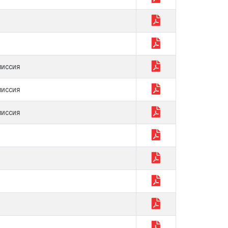
миссия
миссия
миссия