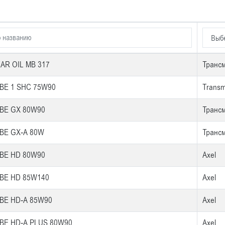
AR OIL MB 317
Транс
BE 1 SHC 75W90
Transm
BE GX 80W90
Транс
BE GX-A 80W
Транс
BE HD 80W90
Axel
BE HD 85W140
Axel
BE HD-A 85W90
Axel
BE HD-A PLUS 80W90
Axel