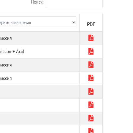
Поиск:
PDF
PDF
миссия
ission + Axel
миссия
миссия