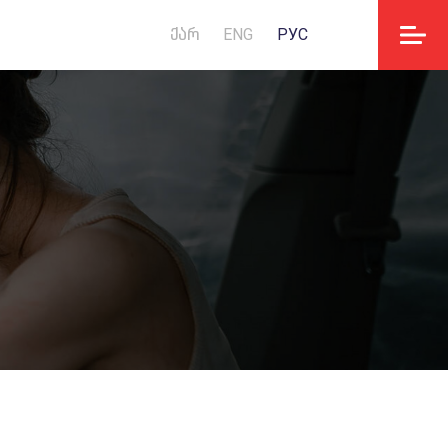
ᲥᲐᲠ
ENG
РУС