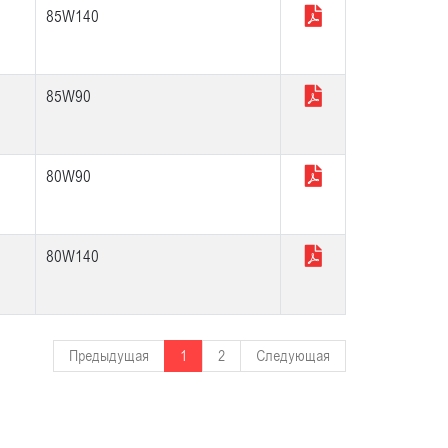
85W140
85W90
80W90
80W140
Предыдущая
1
2
Следующая