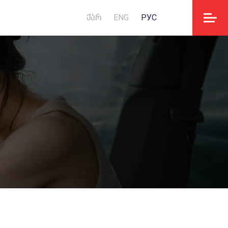
ᲥᲐᲠ
ENG
РУС