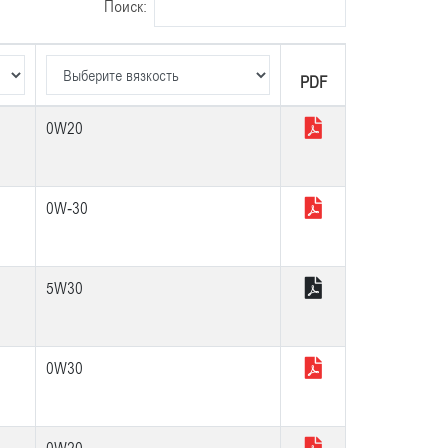
Поиск:
PDF
PDF
0W20
0W-30
5W30
0W30