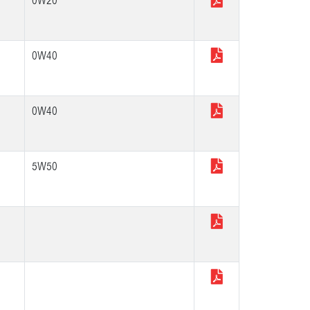
0W20
0W40
0W40
5W50