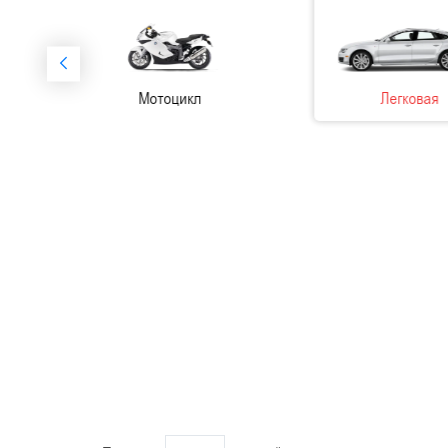
отоцикл
Легковая