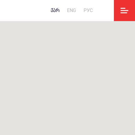
ᲥᲐᲠ
ENG
РУС